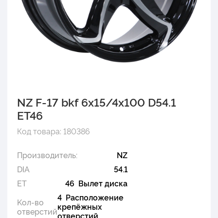
NZ F-17 bkf 6x15/4x100 D54.1
ET46
Код товара: 180386
Производитель:
NZ
DIA
54.1
ET
46 Вылет диска
4 Расположение
Kол-во
крепёжных
отверстий
отверстий