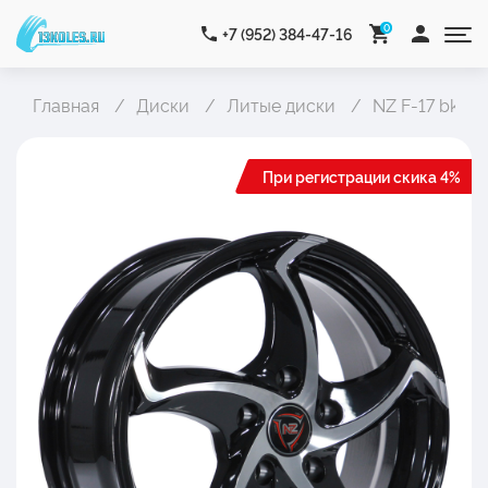
0
+7 (952) 384-47-16
Главная
Диски
Литые диски
NZ F-17 bkf
При регистрации скика 4%