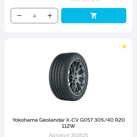
Yokohama Geolandar X-CV G057 305/40 R20
112W
Артикул: 302625