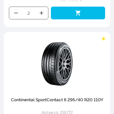
Continental SportContact 6 295/40 R20 110Y
Артикул: 216772