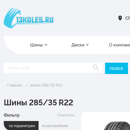
СП
Шины
Диски
О компан
Главная
Шины 285/35 R22
Шины 285/35 R22
Фильтр
Очистить
по параметрам
по автомобилю