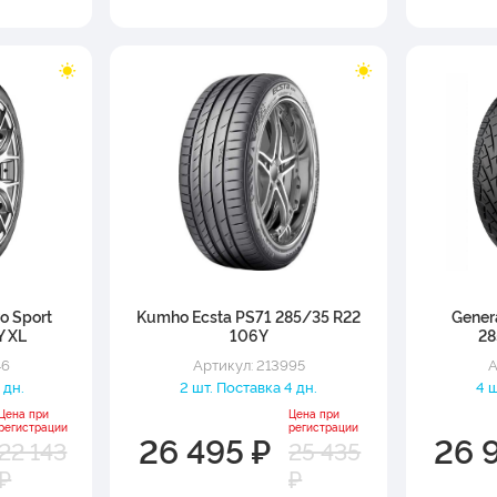
o Sport
Kumho Ecsta PS71 285/35 R22
Gener
Y XL
106Y
28
46
Артикул: 213995
А
 дн.
2 шт. Поставка 4 дн.
4 ш
Цена при
Цена при
регистрации
регистрации
26 495 ₽
26 
22 143
25 435
₽
₽