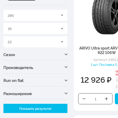
285
35
22
ARIVO Ultra sport ARV
R22 106W
Сезон
Артикул: 2462
1 шт. Поставка 5 
Производитель
Ц
р
12 926 ₽
Run on flat
Разноширокие
Ширина
Показать результат
Высота