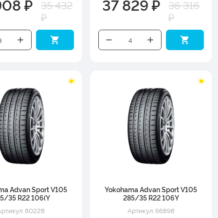
908 ₽
37 829 ₽
35 432
36 316
₽
₽
ma Advan Sport V105
Yokohama Advan Sport V105
5/35 R22 106(Y
285/35 R22 106Y
Артикул: 80228
Артикул: 66898