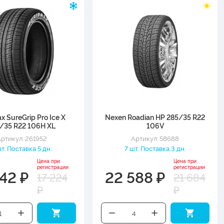
x SureGrip Pro Ice X
Nexen Roadian HP 285/35 R22
/35 R22 106H XL
106V
ртикул: 261952
Артикул: 58688
шт. Поставка 5 дн.
7 шт. Поставка 3 дн.
Цена при
Цена при
регистрации
регистрации
942 ₽
22 588 ₽
17 224
21 684
₽
₽