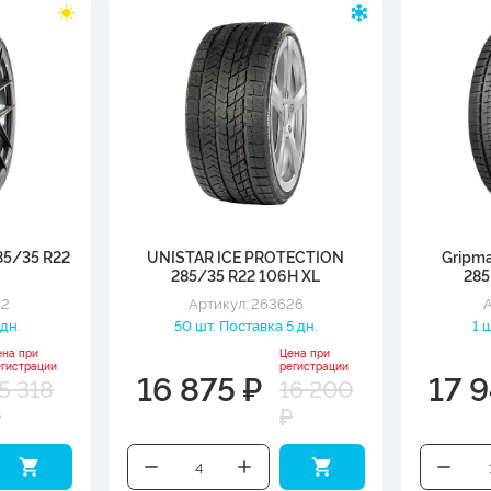
85/35 R22
UNISTAR ICE PROTECTION
Gripma
285/35 R22 106H XL
285
22
Артикул: 263626
А
 дн.
50 шт. Поставка 5 дн.
1 
ена при
Цена при
егистрации
регистрации
16 875 ₽
17 
5 318
16 200
₽
₽