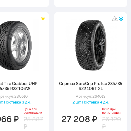
al Tire Grabber UHP
Gripmax SureGrip Pro Ice 285/35
5/35 R22 106W
R22 106T XL
ртикул: 230510
Артикул: 264013
т. Поставка 3 дн.
2 шт. Поставка 4 дн.
Цена при
Цена при
регистрации
регистрации
966 ₽
27 208 ₽
25 887
26 120
₽
₽