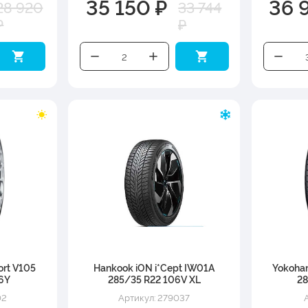
35 150 ₽
36 
28 920
33 744
₽
₽
rt V105
Hankook iON i*Cept IW01A
Yokoha
6Y
285/35 R22 106V XL
28
02
Артикул: 279037