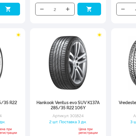
5/35 R22
Hankook Ventus evo SUV K137A
Vredeste
285/35 R22 106Y
4
Артикул: 301824
А
 дн.
2 шт. Поставка 3 дн.
3 ш
ена при
Цена при
егистрации
регистрации