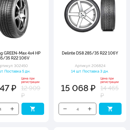
ng GREEN-Max 4x4 HP
Delinte DS8 285/35 R22 106Y
85/35 R22 106V
ртикул: 302450
Артикул: 206824
шт. Поставка 5 дн.
14 шт. Поставка 3 дн.
Цена при
Цена при
регистрации
регистрации
47 ₽
15 068 ₽
12 909
14 465
₽
₽