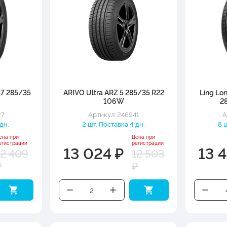
 7 285/35
ARIVO Ultra ARZ 5 285/35 R22
Ling Lo
106W
2
27
Артикул: 246941
А
дн.
2 шт. Поставка 4 дн.
8 
ена при
Цена при
егистрации
регистрации
13 024 ₽
13 4
12 409
12 503
₽
₽