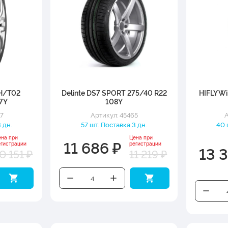
H/T02
Delinte DS7 SPORT 275/40 R22
HIFLY Wi
7Y
108Y
27
Артикул: 45465
А
 дн.
57 шт. Поставка 3 дн.
40 
ена при
Цена при
11 686 ₽
егистрации
регистрации
13 
0 151 ₽
11 219 ₽