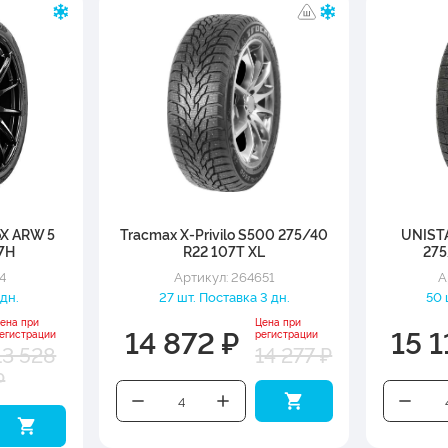
oX ARW 5
Tracmax X-Privilo S500 275/40
UNIST
7H
R22 107T XL
275
4
Артикул: 264651
А
 дн.
27 шт. Поставка 3 дн.
50 
ена при
Цена при
14 872 ₽
15 1
егистрации
регистрации
13 528
14 277 ₽
₽