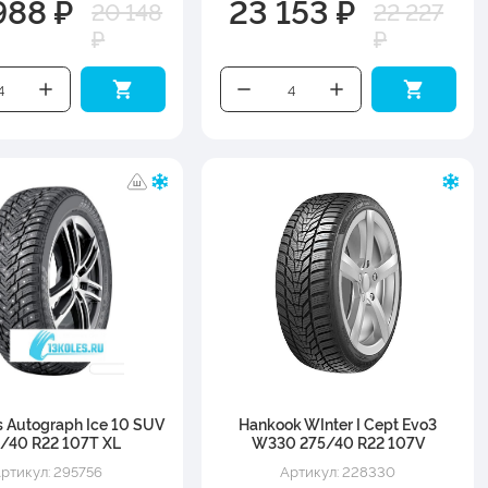
988 ₽
23 153 ₽
20 148
22 227
₽
₽
s Autograph Ice 10 SUV
Hankook WInter I Cept Evo3
/40 R22 107T XL
W330 275/40 R22 107V
ртикул: 295756
Артикул: 228330