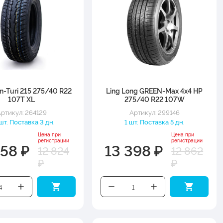
n-Turi 215 275/40 R22
Ling Long GREEN-Max 4x4 HP
107T XL
275/40 R22 107W
ртикул: 264129
Артикул: 299146
шт. Поставка 3 дн.
1 шт. Поставка 5 дн.
Цена при
Цена при
регистрации
регистрации
358 ₽
13 398 ₽
12 824
12 862
₽
₽