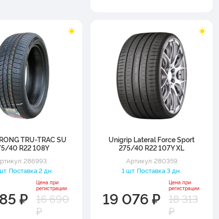
RONG TRU-TRAC SU
Unigrip Lateral Force Sport
75/40 R22 108Y
275/40 R22 107Y XL
ртикул: 286993
Артикул: 280359
шт. Поставка 2 дн.
1 шт. Поставка 3 дн.
Цена при
Цена при
регистрации
регистрации
385 ₽
19 076 ₽
16 690
18 313
₽
₽