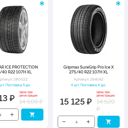
AR ICE PROTECTION
Gripmax SureGrip Pro Ice X
/40 R22 107H XL
275/40 R22 107H XL
ртикул: 280022
Артикул: 264042
шт. Поставка 5 дн.
4 шт. Поставка 4 дн.
Цена при
Цена при
13 ₽
регистрации
регистрации
15 125 ₽
14 508 ₽
14 520
₽