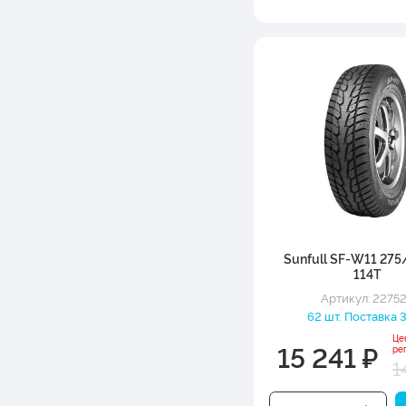
Sunfull SF-W11 275
114T
Артикул: 2275
62 шт. Поставка 3
Це
15 241 ₽
ре
1