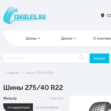
СП
Шины
Диски
О компан
Главная
Шины 275/40 R22
Шины 275/40 R22
Фильтр
Очистить
по параметрам
по автомобилю