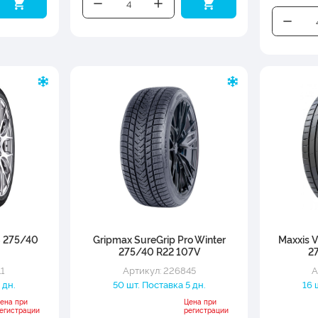
S 275/40
Gripmax SureGrip Pro Winter
Maxxis V
275/40 R22 107V
2
1
Артикул: 226845
А
 дн.
50 шт. Поставка 5 дн.
16 
ена при
Цена при
егистрации
регистрации