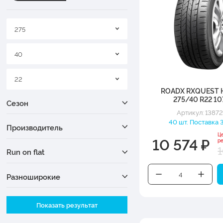
275
40
22
ROADX RXQUEST 
275/40 R22 10
Сезон
Артикул: 1387
40 шт. Поставка 3
Производитель
Ц
10 574 ₽
р
1
Run on flat
Разноширокие
Ширина
Показать результат
Высота