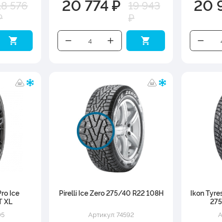
20 774 ₽
20 
18 576
19 943
₽
₽
ro Ice
Pirelli Ice Zero 275/40 R22 108H
Ikon Tyre
T XL
275
05
Артикул: 74592
А