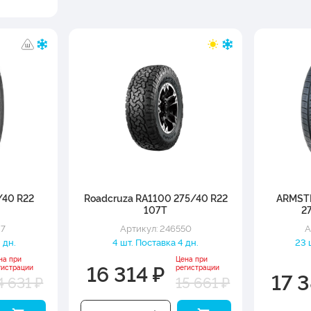
/40 R22
Roadcruza RA1100 275/40 R22
ARMST
107T
2
27
Артикул: 246550
А
 дн.
4 шт. Поставка 4 дн.
23 
на при
Цена при
16 314 ₽
гистрации
регистрации
17 
4 631 ₽
15 661 ₽