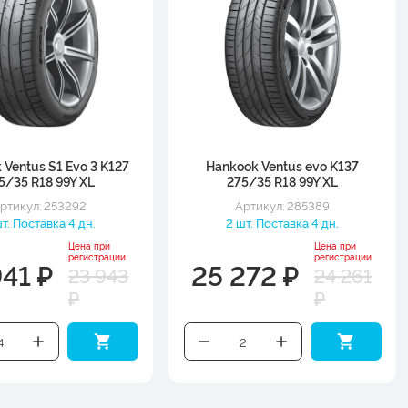
 Ventus S1 Evo 3 K127
Hankook Ventus evo K137
5/35 R18 99Y XL
275/35 R18 99Y XL
ртикул: 253292
Артикул: 285389
т. Поставка 4 дн.
2 шт. Поставка 4 дн.
Цена при
Цена при
регистрации
регистрации
941 ₽
25 272 ₽
23 943
24 261
₽
₽