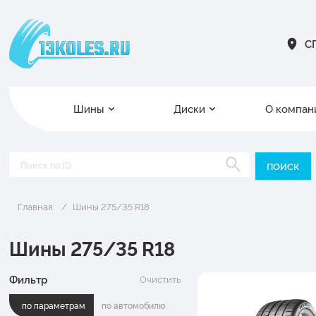
СП
Шины
Диски
О компан
Главная
Шины 275/35 R18
Шины 275/35 R18
Фильтр
Очистить
по параметрам
по автомобилю