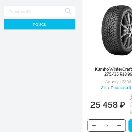
Диаметр
Kumho WinterCraf
275/35 R18 9
Артикул: 7208
2 шт. Поставка 3
Ц
р
25 458 ₽