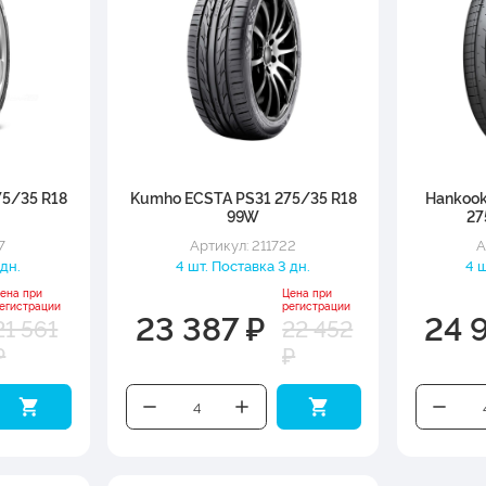
75/35 R18
Kumho ECSTA PS31 275/35 R18
Hankook
99W
27
7
Артикул: 211722
А
 дн.
4 шт. Поставка 3 дн.
4 ш
ена при
Цена при
егистрации
регистрации
23 387 ₽
24 
21 561
22 452
₽
₽