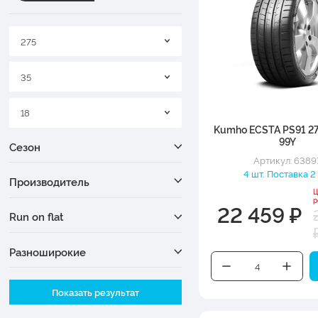
275
35
18
Kumho ECSTA PS91 2
99Y
Сезон
Артикул: 6389
4 шт. Поставка 2
Производитель
Ц
р
22 459 ₽
Run on flat
Разноширокие
Ширина
Показать результат
Высота