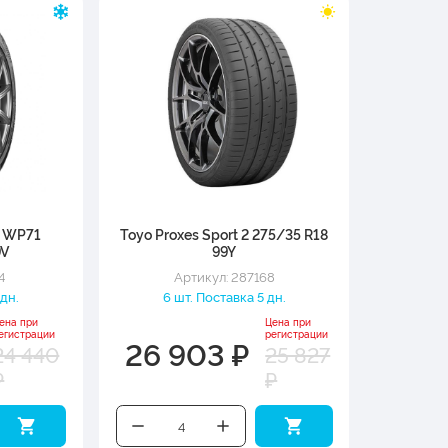
t WP71
Toyo Proxes Sport 2 275/35 R18
9V
99Y
4
Артикул: 287168
 дн.
6 шт. Поставка 5 дн.
ена при
Цена при
егистрации
регистрации
26 903 ₽
24 440
25 827
₽
₽