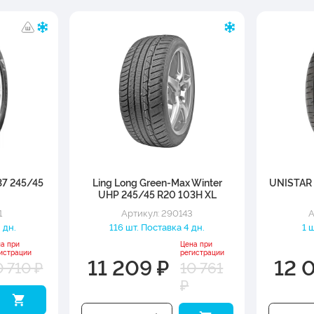
37 245/45
Ling Long Green-Max Winter
UNISTAR 
UHP 245/45 R20 103H XL
1
Артикул: 290143
А
 дн.
116 шт. Поставка 4 дн.
1 
а при
Цена при
истрации
регистрации
11 209 ₽
12 
0 710 ₽
10 761
₽