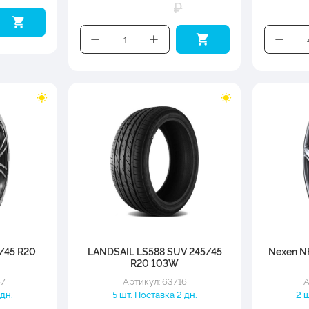
₽
/45 R20
LANDSAIL LS588 SUV 245/45
Nexen N
R20 103W
67
Артикул: 63716
А
 дн.
5 шт. Поставка 2 дн.
2 ш