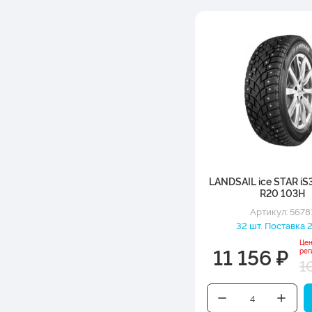
LANDSAIL ice STAR iS
R20 103H
Артикул: 5678
32 шт. Поставка 2
Цен
11 156 ₽
рег
1