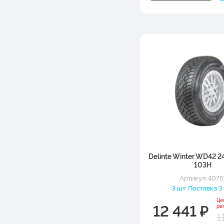
Delinte Winter WD42 
103H
Артикул: 4075
3 шт. Поставка 3
Це
12 441 ₽
ре
1