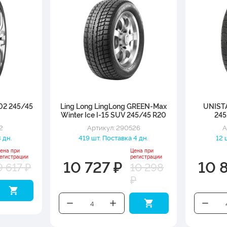
2 245/45
Ling Long LingLong GREEN-Max
UNIST
Winter Ice I-15 SUV 245/45 R20
245
99T
2
Артикул: 290526
А
 дн.
419 шт. Поставка 4 дн.
12 
ена при
Цена при
егистрации
регистрации
10 727 ₽
10 
9 617 ₽
10 298
₽