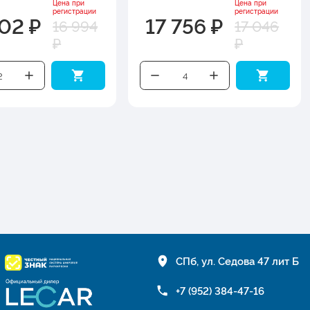
Цена при
Цена при
регистрации
регистрации
702 ₽
17 756 ₽
16 994
17 046
₽
₽
СПб, ул. Седова 47 лит Б
+7 (952) 384-47-16