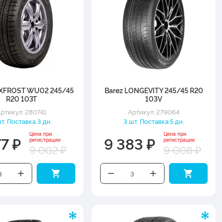
XFROST WU02 245/45
Barez LONGEVITY 245/45 R20
R20 103T
103V
ртикул: 280741
Артикул: 279064
т. Поставка 3 дн.
3 шт. Поставка 5 дн.
Цена при
Цена при
77 ₽
9 383 ₽
регистрации
регистрации
9 002 ₽
9 008 ₽