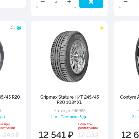
245/45 R20
Gripmax Stature H/T 245/45
Contyre A
R20 103Y XL
1
Артикул: 246953
А
 дн.
1 шт. Поставка 5 дн.
24 
на при
Цена при
гистрации
регистрации
12 541 ₽
12 
1 943 ₽
12 039