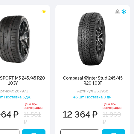
SPORT M5 245/45 R20
Compasal Winter Stud 245/45
103Y
R20 103T
ртикул: 287973
Артикул: 263958
шт. Поставка 5 дн.
46 шт. Поставка 3 дн.
Цена при
Цена при
регистрации
регистрации
064 ₽
12 364 ₽
11 581
11 869
₽
₽