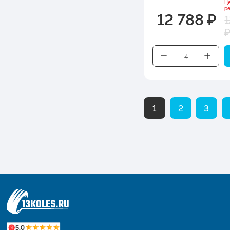
Ц
р
12 788 ₽
1
1
2
3