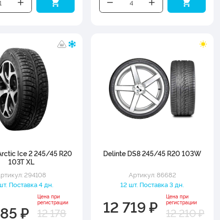
rctic Ice 2 245/45 R20
Delinte DS8 245/45 R20 103W
103T XL
ртикул: 294108
Артикул: 86682
шт. Поставка 4 дн.
12 шт. Поставка 3 дн.
Цена при
Цена при
12 719 ₽
регистрации
регистрации
685 ₽
12 178
12 210 ₽