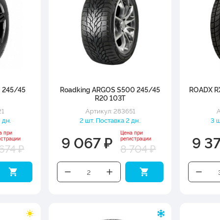
6 245/45
Roadking ARGOS S500 245/45
ROADX R
R20 103T
21
Артикул: 283651
А
 дн.
2 шт. Поставка 2 дн.
3 ш
а при
Цена при
9 067 ₽
9 3
истрации
регистрации
674 ₽
8 704 ₽