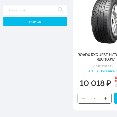
Диаметр
ROADX RXQUEST H/T0
R20 103W
Артикул: 9622
40 шт. Поставка 3
Ц
10 018 ₽
р