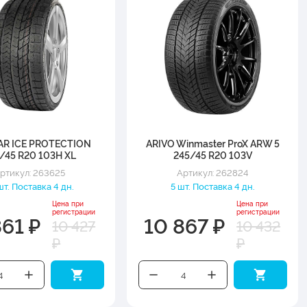
AR ICE PROTECTION
ARIVO Winmaster ProX ARW 5
/45 R20 103H XL
245/45 R20 103V
ртикул: 263625
Артикул: 262824
шт. Поставка 4 дн.
5 шт. Поставка 4 дн.
Цена при
Цена при
регистрации
регистрации
861 ₽
10 867 ₽
10 427
10 432
₽
₽