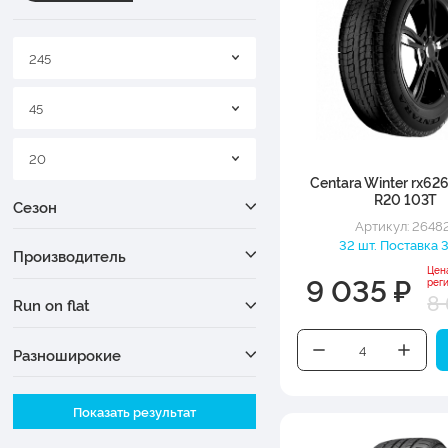
245
45
20
Centara Winter rx62
R20 103T
Сезон
Артикул: 2648
32 шт. Поставка 3
Производитель
Цен
9 035 ₽
рег
8 
Run on flat
Разноширокие
Ширина
Показать результат
Высота