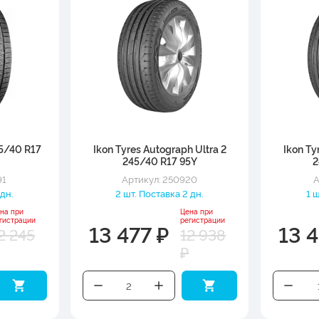
5/40 R17
Ikon Tyres Autograph Ultra 2
Ikon Ty
245/40 R17 95Y
2
91
Артикул: 250920
А
 дн.
2 шт. Поставка 2 дн.
1 
на при
Цена при
гистрации
регистрации
13 477 ₽
13 4
2 245
12 938
₽