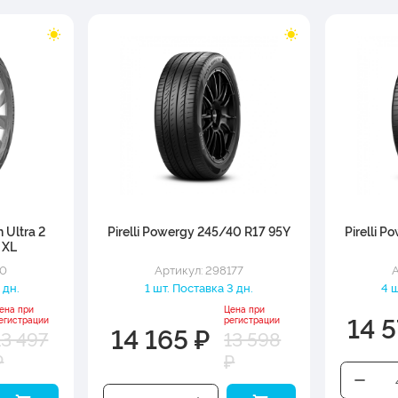
 Ultra 2
Pirelli Powergy 245/40 R17 95Y
Pirelli 
 XL
10
Артикул: 298177
А
 дн.
1 шт. Поставка 3 дн.
4 ш
ена при
Цена при
14 5
егистрации
регистрации
14 165 ₽
13 497
13 598
₽
₽