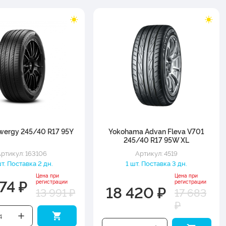
Powergy 245/40 R17 95Y
Yokohama Advan Fleva V701
245/40 R17 95W XL
ртикул: 163106
Артикул: 4519
т. Поставка 2 дн.
1 шт. Поставка 3 дн.
Цена при
Цена при
74 ₽
регистрации
регистрации
18 420 ₽
13 991 ₽
17 683
₽