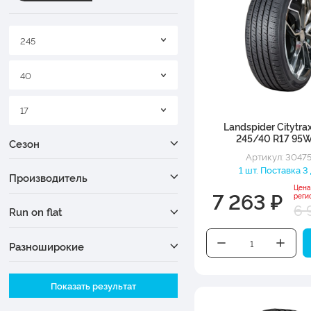
245
40
17
Landspider Citytra
245/40 R17 95W
Сезон
Артикул: 3047
1 шт. Поставка 3
Производитель
Цена
7 263 ₽
реги
6 
Run on flat
Разноширокие
Ширина
Показать результат
Высота