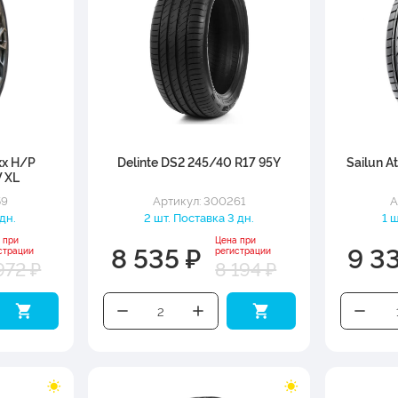
xx H/P
Delinte DS2 245/40 R17 95Y
Sailun A
 XL
59
Артикул: 300261
А
 дн.
2 шт. Поставка 3 дн.
1 
 при
Цена при
8 535 ₽
9 3
страции
регистрации
972 ₽
8 194 ₽