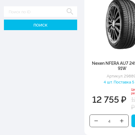
Диаметр
Nexen NFERA AU7 24
91W
Артикул: 2988
4 шт. Поставка 5
Це
ре
12 755 ₽
1
₽