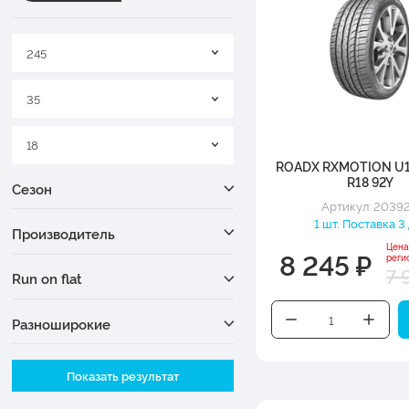
245
35
18
ROADX RXMOTION U1
R18 92Y
Сезон
Артикул: 2039
1 шт. Поставка 3
Производитель
Цена
8 245 ₽
реги
7 
Run on flat
Разноширокие
Ширина
Показать результат
Высота