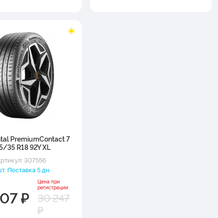
ntal PremiumContact 7
5/35 R18 92Y XL
ртикул: 307556
шт. Поставка 5 дн.
Цена при
регистрации
507 ₽
30 247
₽