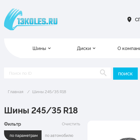
СП
Шины
Диски
О компан
Главная
Шины 245/35 R18
Шины 245/35 R18
Фильтр
Очистить
по параметрам
по автомобилю