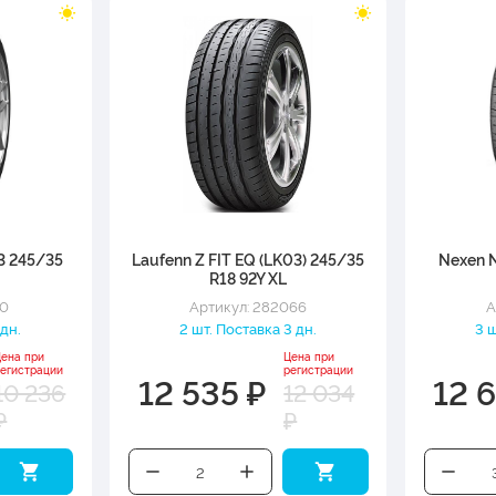
3 245/35
Laufenn Z FIT EQ (LK03) 245/35
Nexen N
R18 92Y XL
50
Артикул: 282066
А
 дн.
2 шт. Поставка 3 дн.
3 ш
Цена при
Цена при
регистрации
регистрации
12 535 ₽
12 
10 236
12 034
₽
₽