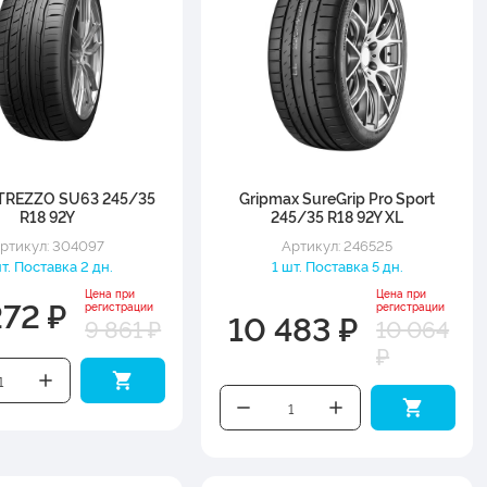
ATREZZO SU63 245/35
Gripmax SureGrip Pro Sport
R18 92Y
245/35 R18 92Y XL
ртикул: 304097
Артикул: 246525
шт. Поставка 2 дн.
1 шт. Поставка 5 дн.
Цена при
Цена при
272 ₽
регистрации
регистрации
10 483 ₽
9 861 ₽
10 064
₽