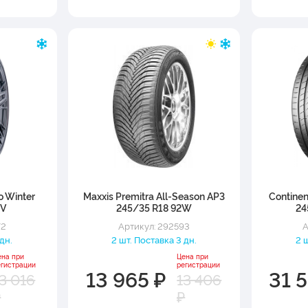
o Winter
Maxxis Premitra All-Season AP3
Contine
2V
245/35 R18 92W
24
72
Артикул: 292593
А
дн.
2 шт. Поставка 3 дн.
2 
ена при
Цена при
егистрации
регистрации
13 965 ₽
31 
3 016
13 406
₽
₽