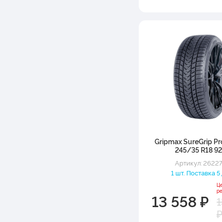
Gripmax SureGrip Pr
245/35 R18 9
Артикул: 2622
1 шт. Поставка 5 
Ц
р
13 558 ₽
1