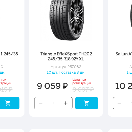
1 245/35
Triangle EffeXSport TH202
Sailun 
245/35 R18 92Y XL
20
Артикул: 257082
А
 дн.
10 шт. Поставка 3 дн.
1 
 при
Цена при
9 059 ₽
10 
страции
регистрации
915 ₽
8 697 ₽