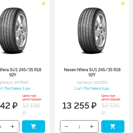
fera SU1 245/35 R18
Nexen Nfera SU1 245/35 R18
92Y
92Y
ртикул: 207940
Артикул: 210283
т. Поставка 3 дн.
1 шт. Поставка 5 дн.
Цена при
Цена при
регистрации
регистрации
642 ₽
13 255 ₽
12 136
12 725
₽
₽