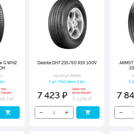
ow G WH2
Delinte DH7 235/60 R16 100V
ARMST
00H
2
24
Артикул: 45444
А
 дн.
2 шт. Поставка 3 дн.
3 ш
 при
Цена при
7 423 ₽
7 8
страции
регистрации
087 ₽
7 126 ₽