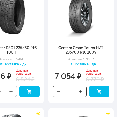
tar DS01 235/60 R16
Centara Grand Tourer H/T
100H
235/60 R16 100V
Артикул: 55414
Артикул: 153357
т. Поставка 2 дн.
1 шт. Поставка 5 дн.
Цена при
Цена при
96 ₽
7 054 ₽
регистрации
регистрации
6 524 ₽
6 772 ₽