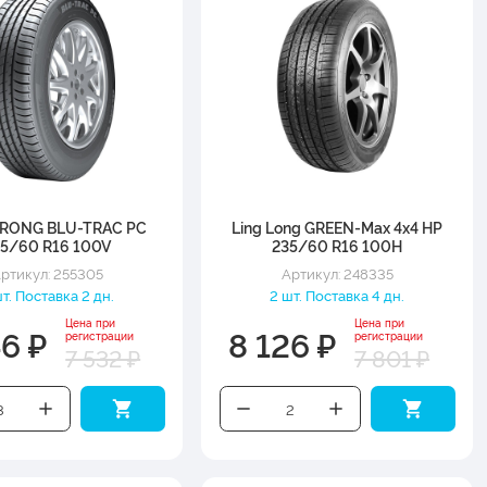
RONG BLU-TRAC PC
Ling Long GREEN-Max 4x4 HP
35/60 R16 100V
235/60 R16 100H
ртикул: 255305
Артикул: 248335
т. Поставка 2 дн.
2 шт. Поставка 4 дн.
Цена при
Цена при
46 ₽
8 126 ₽
регистрации
регистрации
7 532 ₽
7 801 ₽