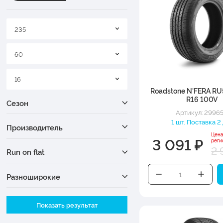
235
60
16
Roadstone N'FERA RU
R16 100V
Сезон
Артикул: 2996
1 шт. Поставка 2
Производитель
Цена
3 091 ₽
реги
2 
Run on flat
Разноширокие
Ширина
Показать результат
Высота