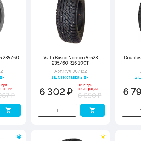
5 235/60
Viatti Bosco Nordico V-523
Doubles
235/60 R16 100T
52
Артикул: 307482
 дн.
1 шт. Поставка 2 дн.
2 ш
 при
Цена при
6 302 ₽
6 7
страции
регистрации
967 ₽
6 050 ₽