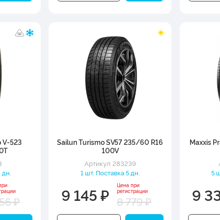
o V-523
Sailun Turismo SV57 235/60 R16
Maxxis P
00T
100V
3
Артикул: 283239
 дн.
1 шт. Поставка 5 дн.
5 
при
Цена при
9 145 ₽
9 3
трации
регистрации
56 ₽
8 779 ₽