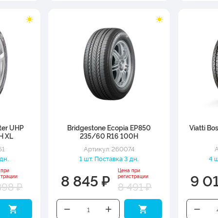
ter UHP
Bridgestone Ecopia EP850
Viatti B
H XL
235/60 R16 100H
61
Артикул: 260074
А
 дн.
1 шт. Поставка 3 дн.
4 ш
 при
Цена при
8 845 ₽
9 0
страции
регистрации
398 ₽
8 491 ₽