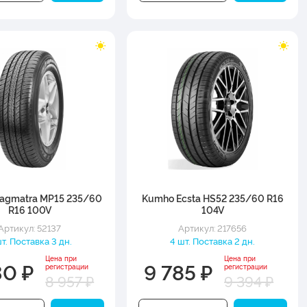
ragmatra MP15 235/60
Kumho Ecsta HS52 235/60 R16
R16 100V
104V
Артикул: 52137
Артикул: 217656
шт. Поставка 3 дн.
4 шт. Поставка 2 дн.
Цена при
Цена при
30 ₽
9 785 ₽
регистрации
регистрации
8 957 ₽
9 394 ₽