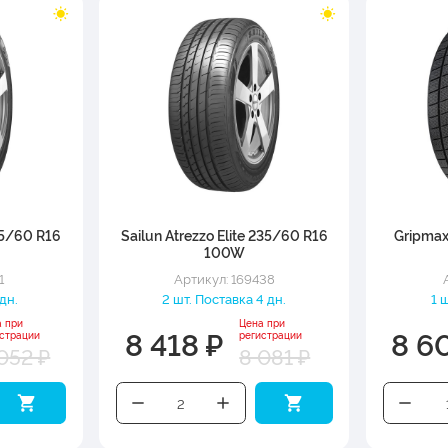
235/60 R16
Sailun Atrezzo Elite 235/60 R16
Gripmax
100W
1
Артикул: 169438
 дн.
2 шт. Поставка 4 дн.
1 
а при
Цена при
8 418 ₽
8 6
истрации
регистрации
052 ₽
8 081 ₽