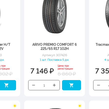
rer H/T
ARIVO PREMIO COMFORT 6
Tracmax
2V
225/65 R17 102H
60
Артикул: 307426
А
 дн.
1 шт. Поставка 5 дн.
4 ш
а при
Цена при
7 146 ₽
7 3
истрации
регистрации
802 ₽
6 860 ₽