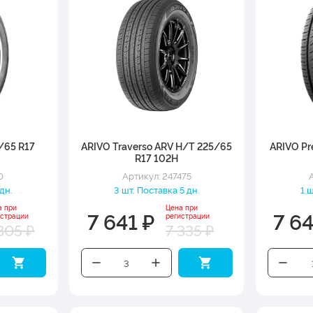
/65 R17
ARIVO Traverso ARV H/T 225/65
ARIVO Pr
R17 102H
0
Артикул: 247475
 дн.
3 шт. Поставка 5 дн.
1 
а при
Цена при
7 641 ₽
7 6
истрации
регистрации
305 ₽
7 335 ₽