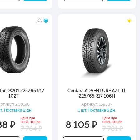
tar DW01 225/65 R17
Centara ADVENTURE A/T TL
102T
225/65 R17 106H
ртикул: 208196
Артикул: 159337
шт. Поставка 2 дн.
1 шт. Поставка 5 дн.
Цена при
Цена при
88 ₽
8 105 ₽
регистрации
регистрации
7 764 ₽
7 781 ₽