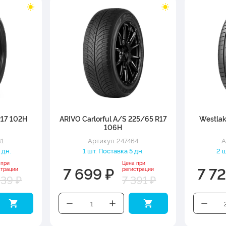
R17 102H
ARIVO Carlorful A/S 225/65 R17
Westla
106H
31
Артикул: 247464
А
 дн.
1 шт. Поставка 5 дн.
2 ш
 при
Цена при
7 699 ₽
7 7
страции
регистрации
339 ₽
7 391 ₽