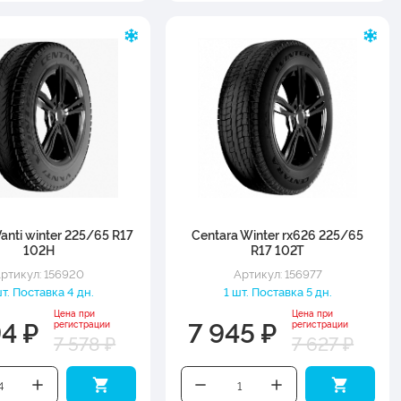
anti winter 225/65 R17
Centara Winter rx626 225/65
102H
R17 102T
ртикул: 156920
Артикул: 156977
т. Поставка 4 дн.
1 шт. Поставка 5 дн.
Цена при
Цена при
94 ₽
7 945 ₽
регистрации
регистрации
7 578 ₽
7 627 ₽