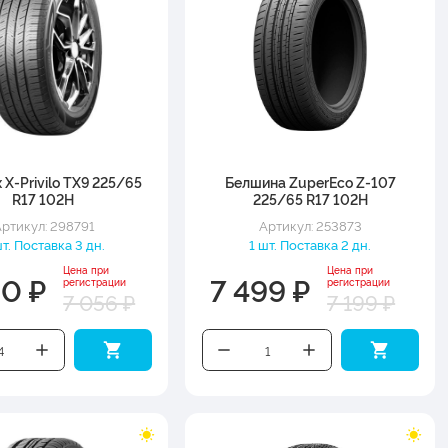
 X-Privilo TX9 225/65
Белшина ZuperEco Z-107
R17 102H
225/65 R17 102H
ртикул: 298791
Артикул: 253873
т. Поставка 3 дн.
1 шт. Поставка 2 дн.
Цена при
Цена при
50 ₽
7 499 ₽
регистрации
регистрации
7 056 ₽
7 199 ₽