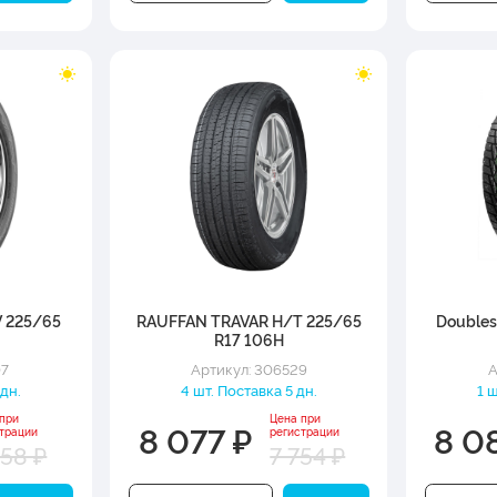
V 225/65
RAUFFAN TRAVAR H/T 225/65
Doubles
R17 106H
07
Артикул: 306529
А
 дн.
4 шт. Поставка 5 дн.
1 
 при
Цена при
8 077 ₽
8 0
трации
регистрации
658 ₽
7 754 ₽