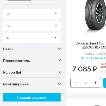
225
65
17
Centara Grand Tou
225/65 R17 10
Сезон
Артикул: 1533
4 шт. Поставка 4
Производитель
Цен
7 085 ₽
рег
6 
Run on flat
Разноширокие
Ширина
Показать результат
Высота