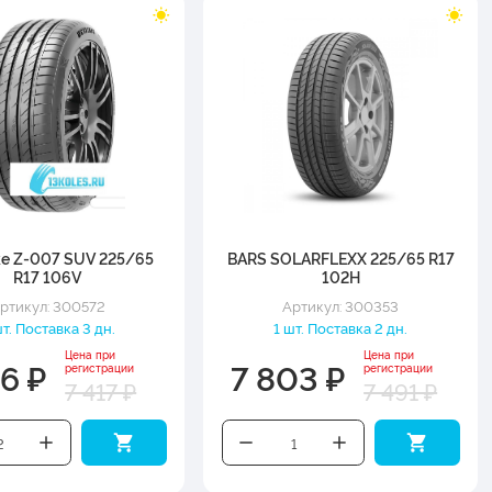
ke Z-007 SUV 225/65
BARS SOLARFLEXX 225/65 R17
R17 106V
102H
ртикул: 300572
Артикул: 300353
т. Поставка 3 дн.
1 шт. Поставка 2 дн.
Цена при
Цена при
26 ₽
7 803 ₽
регистрации
регистрации
7 417 ₽
7 491 ₽