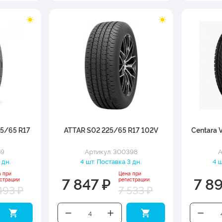
5/65 R17
ATTAR S02 225/65 R17 102V
Centara V
59
Артикул: 300398
А
 дн.
4 шт. Поставка 3 дн.
4 ш
а при
Цена при
7 847 ₽
7 8
истрации
регистрации
493 ₽
7 533 ₽