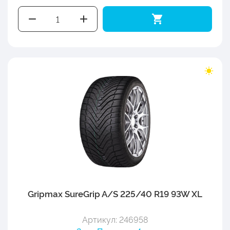
Gripmax SureGrip A/S 225/40 R19 93W XL
Артикул: 246958