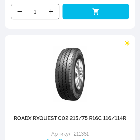
ROADX RXQUEST C02 215/75 R16C 116/114R
Артикул: 211381