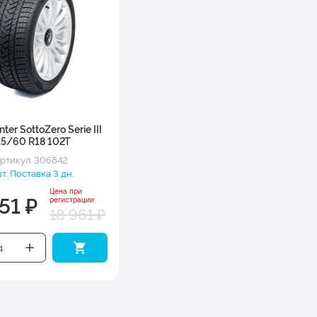
inter SottoZero Serie III
15/60 R18 102T
ртикул: 306842
т. Поставка 3 дн.
Цена при
51 ₽
регистрации
18 961 ₽