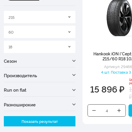
215
60
18
Hankook iON i*Cep
215/60 R18 10
Сезон
Артикул: 2946
4 шт. Поставка 3
Производитель
Ц
р
15 896 ₽
Run on flat
Разноширокие
Ширина
Показать результат
Высота