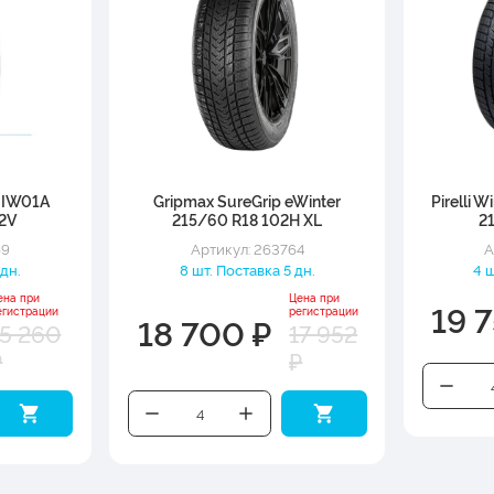
t IW01A
Gripmax SureGrip eWinter
Pirelli W
2V
215/60 R18 102H XL
2
69
Артикул: 263764
А
 дн.
8 шт. Поставка 5 дн.
4 ш
ена при
Цена при
19 7
егистрации
регистрации
18 700 ₽
15 260
17 952
₽
₽