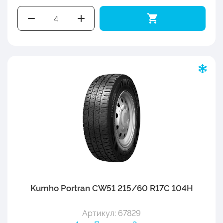
Kumho Portran CW51 215/60 R17C 104H
Артикул: 67829