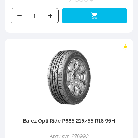
Barez Opti Ride P685 215/55 R18 95H
Артикул: 278992