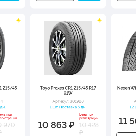
1 215/45
Toyo Proxes CR1 215/45 R17
Nexen Wi
91W
24
Артикул: 301928
А
 дн.
1 шт. Поставка 5 дн.
12 
ена при
Цена при
11 5
егистрации
регистрации
10 863 ₽
9 970
10 428
₽
₽