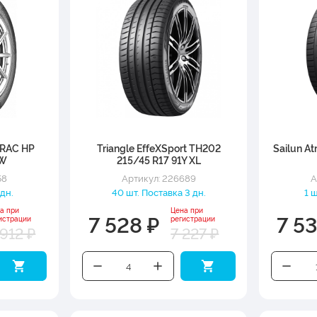
RAC HP
Triangle EffeXSport TH202
Sailun At
1W
215/45 R17 91Y XL
58
Артикул: 226689
А
 дн.
40 шт. Поставка 3 дн.
1 
а при
Цена при
7 528 ₽
7 53
истрации
регистрации
 912 ₽
7 227 ₽