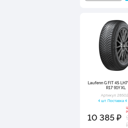
Laufenn G FIT 4S LH7
R17 91Y XL
Артикул: 2850
4 шт. Поставка 4
Ц
р
10 385 ₽