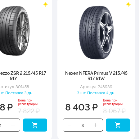
rezzo ZSR 2 215/45 R17
Nexen NFERA Primus V 215/45
91Y
R17 91W
ртикул: 301458
Артикул: 248939
шт. Поставка 3 дн.
3 шт. Поставка 4 дн.
Цена при
Цена при
8 ₽
8 403 ₽
регистрации
регистрации
7 822 ₽
8 067 ₽