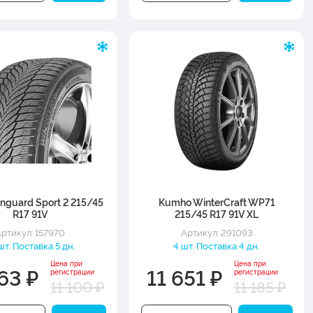
nguard Sport 2 215/45
Kumho WinterCraft WP71
R17 91V
215/45 R17 91V XL
ртикул: 157970
Артикул: 291093
шт. Поставка 5 дн.
4 шт. Поставка 4 дн.
Цена при
Цена при
63 ₽
11 651 ₽
регистрации
регистрации
11 100 ₽
11 185 ₽