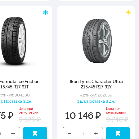
i Formula Ice Friction
Ikon Tyres Character Ultra
215/45 R17 91T
215/45 R17 91Y
ртикул: 304380
Артикул: 282859
шт. Поставка 3 дн.
1 шт. Поставка 3 дн.
Цена при
Цена при
75 ₽
10 146 ₽
регистрации
регистрации
9 576 ₽
9 740 ₽