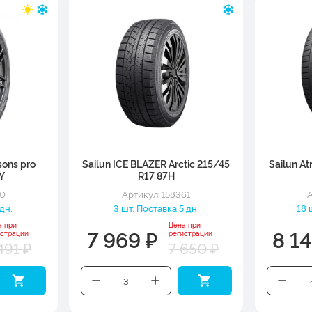
sons pro
Sailun ICE BLAZER Arctic 215/45
Sailun At
1Y
R17 87H
70
Артикул: 158361
А
 дн.
3 шт. Поставка 5 дн.
18 
а при
Цена при
7 969 ₽
8 14
истрации
регистрации
491 ₽
7 650 ₽