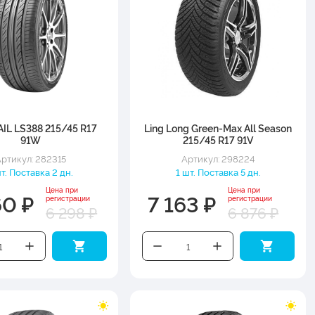
IL LS388 215/45 R17
Ling Long Green-Max All Season
91W
215/45 R17 91V
ртикул: 282315
Артикул: 298224
шт. Поставка 2 дн.
1 шт. Поставка 5 дн.
Цена при
Цена при
60 ₽
7 163 ₽
регистрации
регистрации
6 298 ₽
6 876 ₽