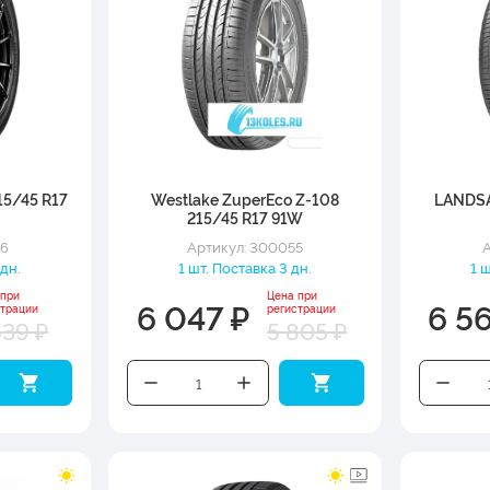
15/45 R17
Westlake ZuperEco Z-108
LANDSA
215/45 R17 91W
46
Артикул: 300055
А
 дн.
1 шт. Поставка 3 дн.
1 
 при
Цена при
6 047 ₽
6 5
страции
регистрации
639 ₽
5 805 ₽