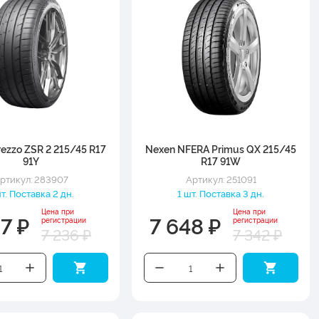
rezzo ZSR 2 215/45 R17
Nexen NFERA Primus QX 215/45
91Y
R17 91W
ртикул: 283907
Артикул: 251091
шт. Поставка 2 дн.
1 шт. Поставка 3 дн.
Цена при
Цена при
7 ₽
7 648 ₽
регистрации
регистрации
7 236 ₽
7 342 ₽