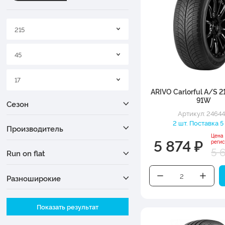
215
45
17
ARIVO Carlorful A/S 2
91W
Сезон
Артикул: 2464
2 шт. Поставка 5
Производитель
Цена
5 874 ₽
реги
5 
Run on flat
Разноширокие
Ширина
Показать результат
Высота