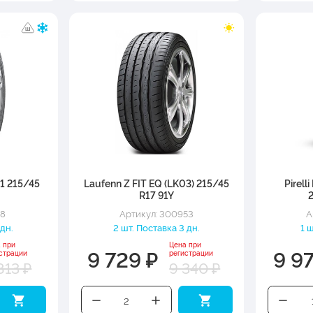
71 215/45
Laufenn Z FIT EQ (LK03) 215/45
Pirell
R17 91Y
78
Артикул: 300953
А
 дн.
2 шт. Поставка 3 дн.
1 
 при
Цена при
9 729 ₽
9 9
страции
регистрации
813 ₽
9 340 ₽