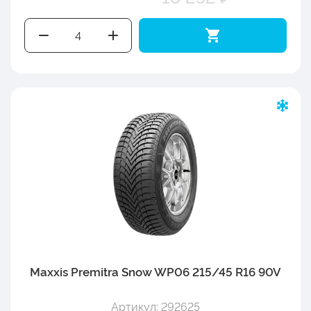
Maxxis Premitra Snow WP06 215/45 R16 90V
Артикул: 292625