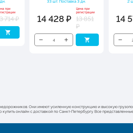
 дн.
33 шт. Поставка 3 дн.
2 ш
ена при
Цена при
егистрации
регистрации
14 428 ₽
14 5
3 714 ₽
13 851
₽
недорожников. Они имеют усиленную конструкцию и высокую грузопод
 купить онлайн с доставкой по Санкт-Петербургу. Все представленны