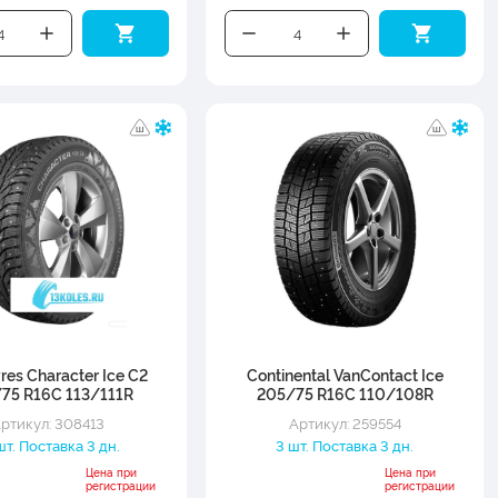
yres Character Ice C2
Continental VanContact Ice
75 R16C 113/111R
205/75 R16C 110/108R
ртикул: 308413
Артикул: 259554
шт. Поставка 3 дн.
3 шт. Поставка 3 дн.
Цена при
Цена при
регистрации
регистрации