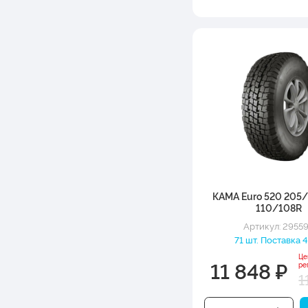
КАМА Euro 520 205/
110/108R
Артикул: 2955
71 шт. Поставка 4
Це
11 848 ₽
ре
1