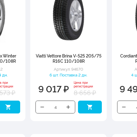
x Winter
Viatti Vettore Brina V-525 205/75
Cordian
10/108R
R16C 110/108R
32
Артикул: 94670
А
4 дн.
6 шт. Поставка 2 дн.
4 ш
а при
Цена при
9 017 ₽
9 4
истрации
регистрации
 573 ₽
8 656 ₽