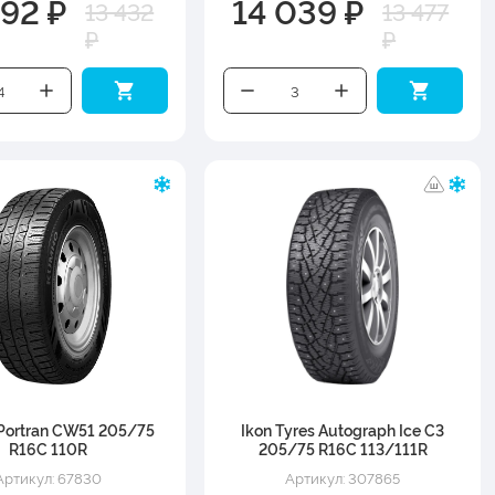
992 ₽
14 039 ₽
13 432
13 477
₽
₽
Portran CW51 205/75
Ikon Tyres Autograph Ice C3
R16C 110R
205/75 R16C 113/111R
Артикул: 67830
Артикул: 307865