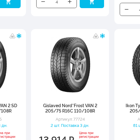
VAN 2 SD
Gislaved Nord*Frost VAN 2
Ikon T
/108R
205/75 R16C 110/108R
205/
5
Артикул: 77724
А
 дн.
2 шт. Поставка 3 дн.
81 
на при
Цена при
13 914 ₽
гистрации
регистрации