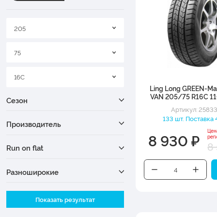
205
75
16C
Ling Long GREEN-Ma
VAN 205/75 R16C 1
Сезон
Артикул: 2583
133 шт. Поставка 
Производитель
Цен
8 930 ₽
рег
8
Run on flat
Разноширокие
Ширина
Показать результат
Высота