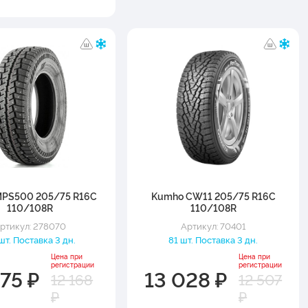
 MPS500 205/75 R16C
Kumho CW11 205/75 R16C
110/108R
110/108R
ртикул: 278070
Артикул: 70401
шт. Поставка 3 дн.
81 шт. Поставка 3 дн.
Цена при
Цена при
регистрации
регистрации
675 ₽
13 028 ₽
12 168
12 507
₽
₽