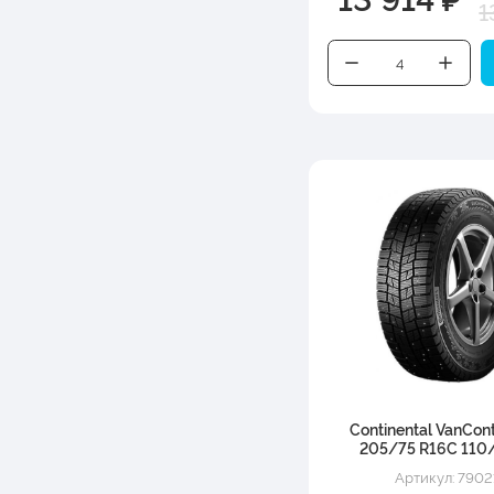
1
Continental VanCont
205/75 R16C 110
Артикул: 7902