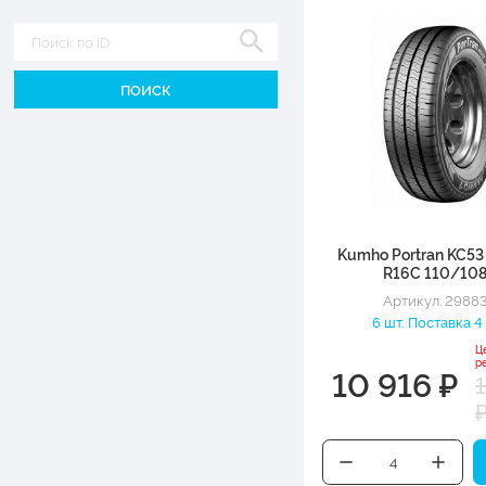
Диаметр
Kumho Portran KC53
R16C 110/10
Артикул: 2988
6 шт. Поставка 4
Ц
р
10 916 ₽