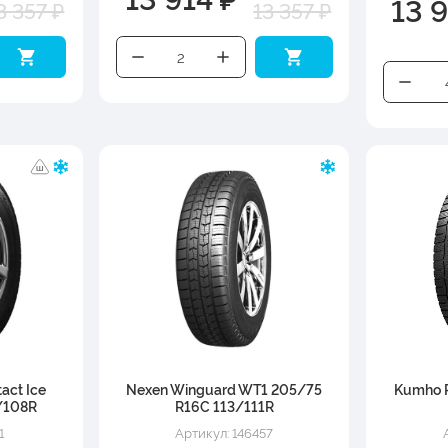
13 
3 357 ₽
13 357 ₽
act Ice
Nexen Winguard WT1 205/75
Kumho 
/108R
R16C 113/111R
1
Артикул: 146457