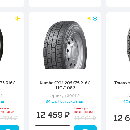
75 R16C
Kumho CX11 205/75 R16C
Torero
110/108R
99
Артикул: 300112
А
 дн.
34 шт. Поставка 3 дн.
40 
на при
Цена при
12 459 ₽
гистрации
регистрации
12 
1 374 ₽
11 961 ₽