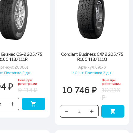
t Бизнес CS-2 205/75
Cordiant Business CW 2 205/75
R16C 113/111R
R16C 113/111Q
ртикул: 203661
Артикул: 89176
т. Поставка 3 дн.
40 шт. Поставка 3 дн.
Цена при
Цена при
94 ₽
регистрации
регистрации
10 746 ₽
9 114 ₽
10 316
₽