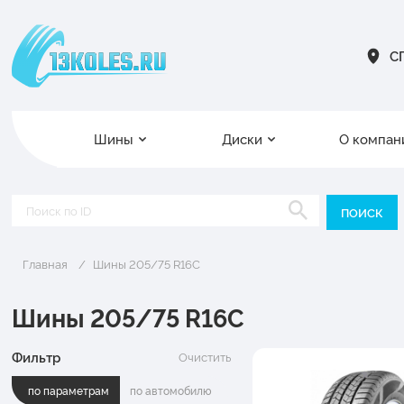
СП
Шины
Диски
О компан
Главная
Шины 205/75 R16C
Шины 205/75 R16C
Фильтр
Очистить
по параметрам
по автомобилю