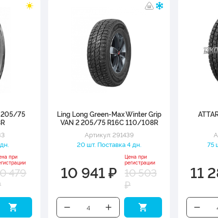
 205/75
Ling Long Green-Max Winter Grip
ATTAR
8R
VAN 2 205/75 R16C 110/108R
33
Артикул: 291439
А
 дн.
20 шт. Поставка 4 дн.
75 
ена при
Цена при
егистрации
регистрации
10 941 ₽
11 2
10 479
10 503
₽
₽