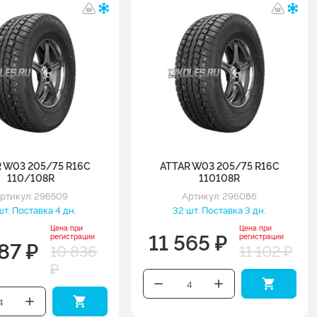
 W03 205/75 R16C
ATTAR W03 205/75 R16C
110/108R
110108R
ртикул: 296509
Артикул: 296086
шт. Поставка 4 дн.
32 шт. Поставка 3 дн.
Цена при
Цена при
11 565 ₽
регистрации
регистрации
87 ₽
10 836
11 102 ₽
₽