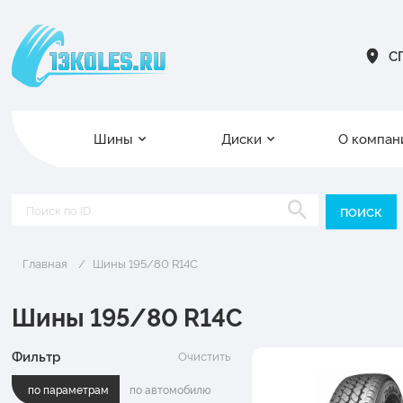
СП
Шины
Диски
О компан
Главная
Шины 195/80 R14C
Шины 195/80 R14C
Фильтр
Очистить
по параметрам
по автомобилю