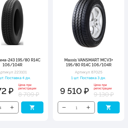
ма-243 195/80 R14C
Maxxis VANSMART MCV3+
106/104R
195/80 R14C 106/104R
ртикул: 223101
Артикул: 87025
шт. Поставка 4 дн.
1 шт. Поставка 3 дн.
Цена при
Цена при
72 ₽
9 510 ₽
регистрации
регистрации
8 709 ₽
9 130 ₽