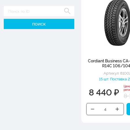
Диаметр
Cordiant Business CA
R14C 106/10
Артикул: 8100
15 шт. Поставка 2
Цен
8 440 ₽
рег
8 