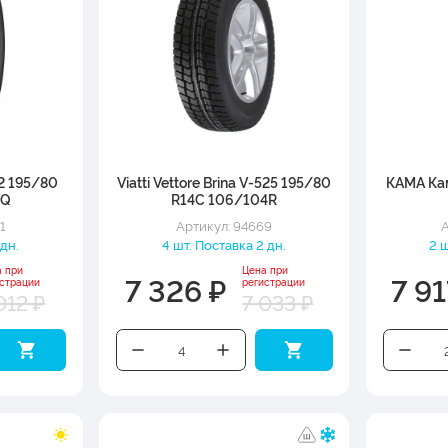
 195/80
Viatti Vettore Brina V-525 195/80
КАМА Ка
4Q
R14C 106/104R
1
Артикул: 94669
А
 дн.
4 шт. Поставка 2 дн.
2 ш
а при
Цена при
7 326 ₽
7 91
истрации
регистрации
012 ₽
7 033 ₽