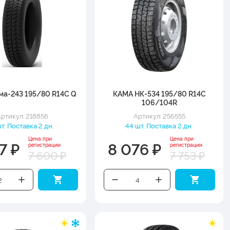
ма-243 195/80 R14C Q
КАМА НК-534 195/80 R14C
106/104R
ртикул: 218856
Артикул: 256555
т. Поставка 2 дн.
44 шт. Поставка 2 дн.
Цена при
Цена при
7 ₽
8 076 ₽
регистрации
регистрации
7 600 ₽
7 753 ₽