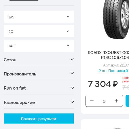
195
80
14C
ROADX RXQUEST C02
R14C 106/10
Сезон
Артикул: 21137
2 шт. Поставка 3
Производитель
Цен
7 304 ₽
рег
7 
Run on flat
Разноширокие
Ширина
Показать результат
Высота