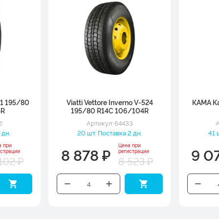
-1 195/80
Viatti Vettore Inverno V-524
КАМА Ка
4R
195/80 R14C 106/104R
2
Артикул: 64433
А
 дн.
20 шт. Поставка 2 дн.
41 
а при
Цена при
8 878 ₽
9 0
истрации
регистрации
102 ₽
8 523 ₽