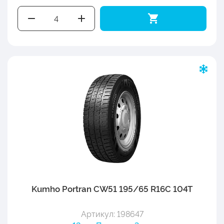
Kumho Portran CW51 195/65 R16C 104T
Артикул: 198647