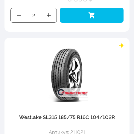
Westlake SL315 185/75 R16C 104/102R
Артикул: 211021