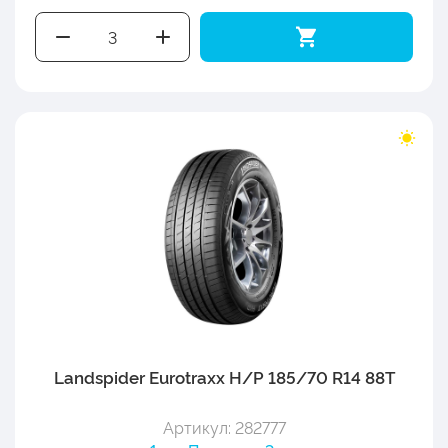
Landspider Eurotraxx H/P 185/70 R14 88T
Артикул: 282777