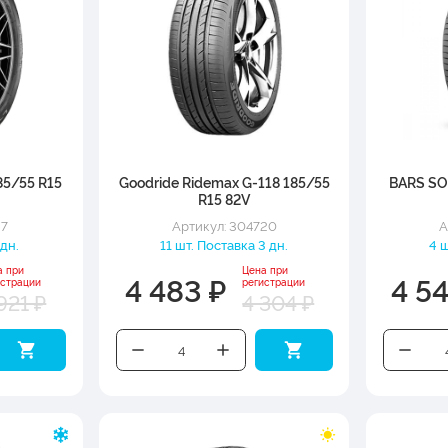
85/55 R15
Goodride Ridemax G-118 185/55
BARS SO
R15 82V
37
Артикул: 304720
А
 дн.
11 шт. Поставка 3 дн.
4 ш
а при
Цена при
4 483 ₽
4 5
истрации
регистрации
921 ₽
4 304 ₽