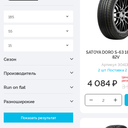
185
55
15
SATOYA DORO S-63 1
82V
Сезон
Артикул: 3041
2 шт. Поставка 2
Производитель
Цен
4 084 ₽
рег
3 
Run on flat
Разноширокие
Ширина
Показать результат
Высота