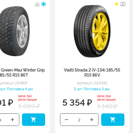
 Green-Max Winter Grip
Viatti Strada 2 (V-134) 185/55
85/55 R15 86T
R15 86V
ртикул: 224817
Артикул: 220351
шт. Поставка 4 дн.
2 шт. Поставка 3 дн.
Цена при
Цена при
01 ₽
5 354 ₽
регистрации
регистрации
5 089 ₽
5 140 ₽