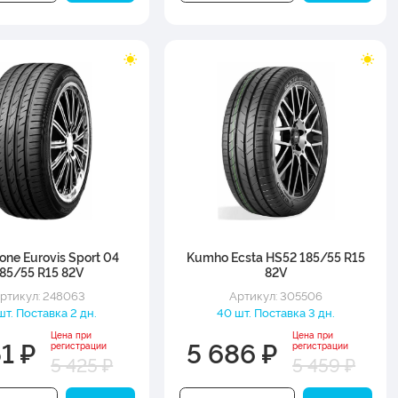
one Eurovis Sport 04
Kumho Ecsta HS52 185/55 R15
85/55 R15 82V
82V
ртикул: 248063
Артикул: 305506
шт. Поставка 2 дн.
40 шт. Поставка 3 дн.
Цена при
Цена при
1 ₽
5 686 ₽
регистрации
регистрации
5 425 ₽
5 459 ₽