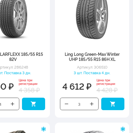
LARFLEXX 185/55 R15
Ling Long Green-Max Winter
82V
UHP 185/55 R15 86H XL
ртикул: 286248
Артикул: 306510
т. Поставка 3 дн.
3 шт. Поставка 4 дн.
Цена при
Цена при
40 ₽
4 612 ₽
регистрации
регистрации
4 358 ₽
4 428 ₽