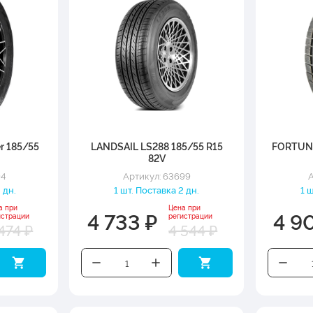
r 185/55
LANDSAIL LS288 185/55 R15
FORTUNE
82V
94
Артикул: 63699
А
 дн.
1 шт. Поставка 2 дн.
1 
а при
Цена при
4 733 ₽
4 9
истрации
регистрации
474 ₽
4 544 ₽