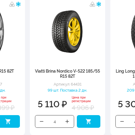
R15 82T
Viatti Brina Nordico V-522 185/55
Ling Long
R15 82T
1
27
Артикул: 64431
А
 дн.
99 шт. Поставка 2 дн.
209 
 при
Цена при
5 110 ₽
5 3
страции
регистрации
899 ₽
4 906 ₽