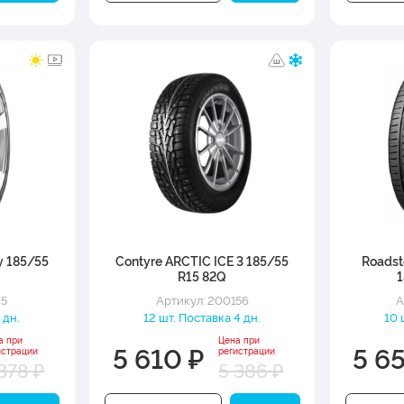
gy 185/55
Contyre ARCTIC ICE 3 185/55
Roadst
R15 82Q
1
95
Артикул: 200156
А
 дн.
12 шт. Поставка 4 дн.
10 
а при
Цена при
5 610 ₽
5 65
истрации
регистрации
378 ₽
5 386 ₽