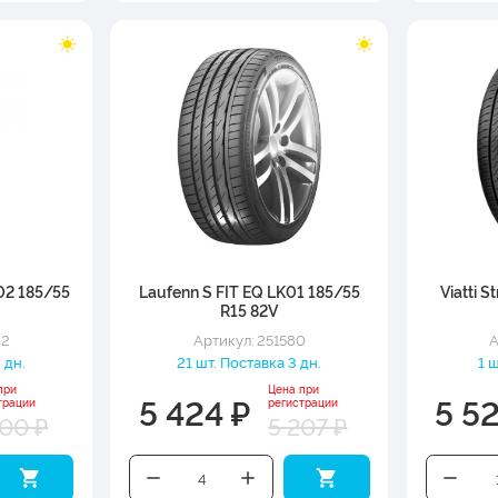
02 185/55
Laufenn S FIT EQ LK01 185/55
Viatti S
R15 82V
82
Артикул: 251580
А
 дн.
21 шт. Поставка 3 дн.
1 
при
Цена при
5 424 ₽
5 5
трации
регистрации
200 ₽
5 207 ₽