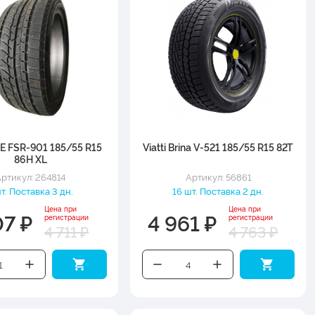
 FSR-901 185/55 R15
Viatti Brina V-521 185/55 R15 82T
86H XL
ртикул: 264814
Артикул: 56861
шт. Поставка 3 дн.
16 шт. Поставка 2 дн.
Цена при
Цена при
07 ₽
4 961 ₽
регистрации
регистрации
4 711 ₽
4 763 ₽