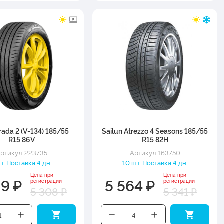
trada 2 (V-134) 185/55
Sailun Atrezzo 4 Seasons 185/55
R15 86V
R15 82H
ртикул: 223735
Артикул: 163750
шт. Поставка 4 дн.
10 шт. Поставка 4 дн.
Цена при
Цена при
29 ₽
5 564 ₽
регистрации
регистрации
5 308 ₽
5 341 ₽