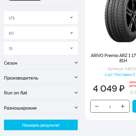
175
60
15
ARIVO Premio ARZ 1 1
81H
Сезон
Артикул: 2461
1 шт. Поставка 5 
Производитель
Цен
4 049 ₽
рег
3 
Run on flat
Разноширокие
Ширина
Показать результат
Высота