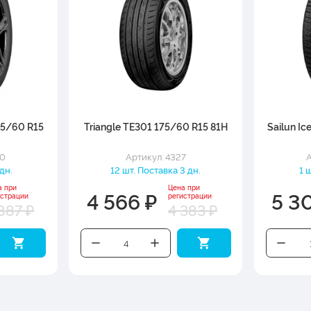
75/60 R15
Triangle TE301 175/60 R15 81H
Sailun Ic
30
Артикул: 4327
А
дн.
12 шт. Поставка 3 дн.
1 
а при
Цена при
4 566 ₽
5 3
истрации
регистрации
887 ₽
4 383 ₽