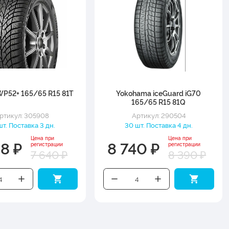
P52+ 165/65 R15 81T
Yokohama iceGuard iG70
165/65 R15 81Q
ртикул: 305908
Артикул: 290504
шт. Поставка 3 дн.
30 шт. Поставка 4 дн.
Цена при
Цена при
58 ₽
8 740 ₽
регистрации
регистрации
7 640 ₽
8 390 ₽