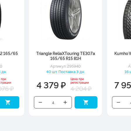
2 165/65
Triangle ReliaXTouring TE307a
Kumho W
165/65 R15 81H
70
Артикул: 295940
А
 дн.
40 шт. Поставка 3 дн.
16 
 при
Цена при
4 379 ₽
7 9
страции
регистрации
076 ₽
4 204 ₽