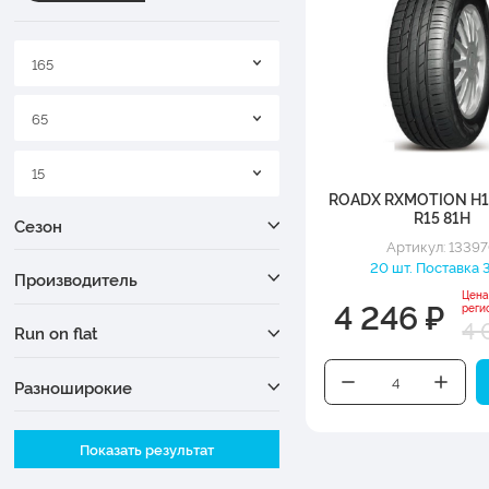
165
65
15
ROADX RXMOTION H1
R15 81H
Сезон
Артикул: 1339
20 шт. Поставка 3
Производитель
Цена
4 246 ₽
реги
4 
Run on flat
Разноширокие
Ширина
Показать результат
Высота